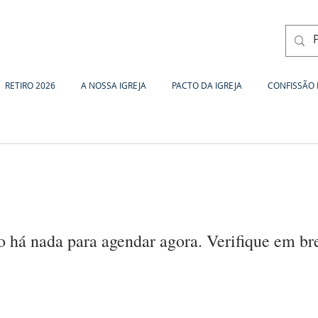
RETIRO 2026
A NOSSA IGREJA
PACTO DA IGREJA
CONFISSÃO 
 há nada para agendar agora. Verifique em br