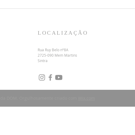
LOCALIZAÇÃO
Rua Ruy Belo nº8A
2725-090 Mem Martins
Sintra
mada DOM. Orgulhosamente criado com
Wix.com