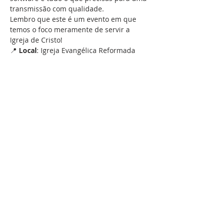
transmissão com qualidade.
Lembro que este é um evento em que 
temos o foco meramente de servir a 
Igreja de Cristo!
📍 
Local
: Igreja Evangélica Reformada 
DOM
Mostrar mais
Compartilhe esse evento
LOCALIZAÇÃO
Rua Ruy Belo nº8A