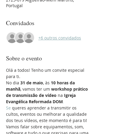
Portugal
Convidados
+6 outros convidados
Sobre o evento
Olá a todos! Tenho um convite especial 
para ti.
No dia 
31 de maio
, às 
10 horas da 
manhã
, vamos ter um 
workshop prático 
de transmissão de vídeo
 na 
Igreja 
Evangélica Reformada DOM
. 
Se
 queres aprender a transmitir os 
cultos, eventos ou melhorar a qualidade 
dos teus vídeos, este momento é para ti!
Vamos falar sobre equipamentos, som, 
software e tudo o que precisas para uma 