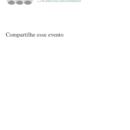
Compartilhe esse evento
LOCALIZAÇÃO
Rua Ruy Belo nº8A
2725-090
Mem Martins
Sintra